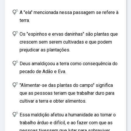
ar

A "ela" mencionada nessa passagem se refere à
terra.

Os "espinhos e ervas daninhas" são plantas que
crescem sem serem cultivadas e que podem
prejudicar as plantações.

Deus amaldiçoou a terra como consequência do
pecado de Adão e Eva.

"Alimentar-se das plantas do campo" significa
que as pessoas teriam que trabalhar duro para
cultivar a terra e obter alimentos.

Essa maldição afetou a humanidade ao tornar o
trabalho árduo e difícil, e ao fazer com que as
pessoas tivessem que lutar para sobreviver.