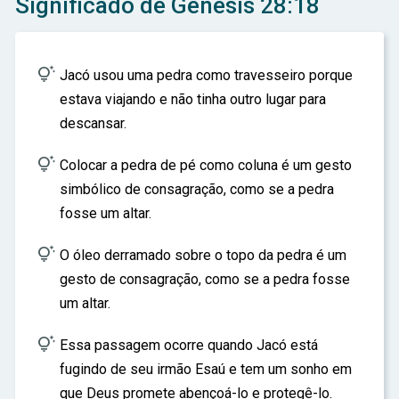
Significado de Gênesis 28:18
ar

Jacó usou uma pedra como travesseiro porque
estava viajando e não tinha outro lugar para
descansar.

Colocar a pedra de pé como coluna é um gesto
simbólico de consagração, como se a pedra
fosse um altar.

O óleo derramado sobre o topo da pedra é um
gesto de consagração, como se a pedra fosse
um altar.

Essa passagem ocorre quando Jacó está
fugindo de seu irmão Esaú e tem um sonho em
que Deus promete abençoá-lo e protegê-lo.