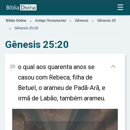
×
☰



Bíblia Online
Antigo Testamento
Gênesis
Gênesis 25

Gênesis 25:20
Gênesis 25:20

o qual aos quarenta anos se
20
casou com Rebeca, filha de
Betuel, o arameu de Padã-Arã, e
irmã de Labão, também arameu.