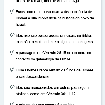
filhos de Ismael, filho de Abraão e Agar.
ar

Esses nomes representam a descendência de
Ismael e sua importância na história do povo de
Israel.

Eles não são personagens principais na Bíblia,
mas são mencionados em algumas passagens.

A passagem de Gênesis 25:15 se encontra no
contexto da genealogia de Ismael.

Esses nomes representam os filhos de Ismael
e sua descendência.

Eles são mencionados em outras passagens
bíblicas, como em Gênesis 36:11-12.

A origem desses nomes é semítica.