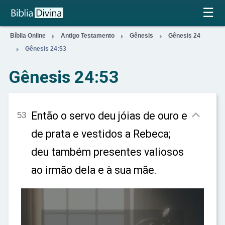
×
☰



Bíblia Online
Antigo Testamento
Gênesis
Gênesis 24

Gênesis 24:53
Gênesis 24:53

Então o servo deu jóias de ouro e
53
de prata e vestidos a Rebeca;
deu também presentes valiosos
ao irmão dela e à sua mãe.