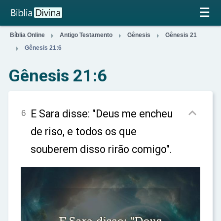
×
☰



Bíblia Online
Antigo Testamento
Gênesis
Gênesis 21

Gênesis 21:6
Gênesis 21:6

E Sara disse: "Deus me encheu
6
de riso, e todos os que
souberem disso rirão comigo".