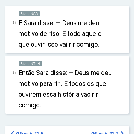
Bíblia NAA
E Sara disse: — Deus me deu
6
motivo de riso. E todo aquele
que ouvir isso vai rir comigo.
Bíblia NTLH
Então Sara disse: — Deus me deu
6
motivo para rir . E todos os que
ouvirem essa história vão rir
comigo.


Gênesis 21:5
Gênesis 21:7