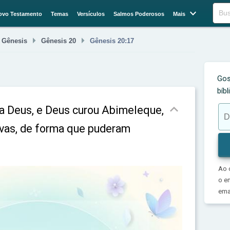

Buscar
ovo Testamento
Temas
Versículos
Salmos Poderosos
Mais



Gênesis
Gênesis 20
Gênesis 20:17
Gos
bíb

 a Deus, e Deus curou Abimeleque,
rvas, de forma que puderam
Ao 
o e
emai