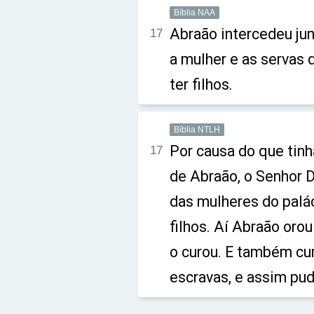
Bíblia NAA
Abraão intercedeu ju
17
a mulher e as servas
ter filhos.
Bíblia NTLH
Por causa do que tinh
17
de Abraão, o Senhor 
das mulheres do palá
filhos. Aí Abraão oro
o curou. E também cur
escravas, e assim pud