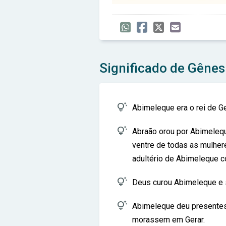
Significado de Gênes

Abimeleque era o rei de Ger

Abraão orou por Abimelequ
ventre de todas as mulhe
adultério de Abimeleque c

Deus curou Abimeleque e s

Abimeleque deu presentes 
morassem em Gerar.