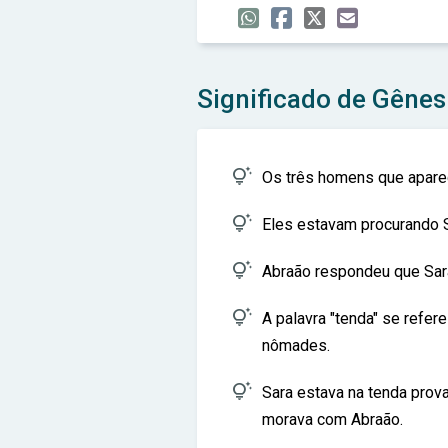
Significado de Gênes

Os três homens que aparec

Eles estavam procurando Sa

Abraão respondeu que Sara

A palavra "tenda" se refer
nômades.

Sara estava na tenda prov
morava com Abraão.