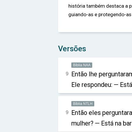
história também destaca a p
guiando-as e protegendo-a
Versões
Bíblia NAA
Então lhe perguntaram
9
Ele respondeu: — Está
Bíblia NTLH
Então eles perguntara
9
mulher? — Está na ba