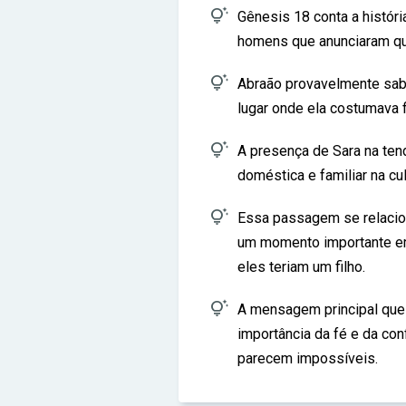

Gênesis 18 conta a históri
homens que anunciaram que

Abraão provavelmente sabi
lugar onde ela costumava f

A presença de Sara na ten
doméstica e familiar na cul

Essa passagem se relacion
um momento importante e
eles teriam um filho.

A mensagem principal qu
importância da fé e da c
parecem impossíveis.