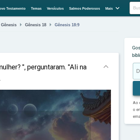

Buscar
ovo Testamento
Temas
Versículos
Salmos Poderosos
Mais



Gênesis
Gênesis 18
Gênesis 18:9
Gos
bíb

ulher? ", perguntaram. "Ali na
.
Ao 
o e
emai