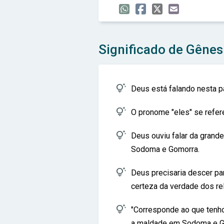
Significado de Gênes

Deus está falando nesta p

O pronome "eles" se refer

Deus ouviu falar da grand
Sodoma e Gomorra.

Deus precisaria descer pa
certeza da verdade dos rel

"Corresponde ao que tenho 
a maldade em Sodoma e Gom