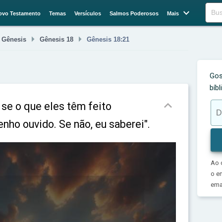

Buscar
ovo Testamento
Temas
Versículos
Salmos Poderosos
Mais



Gênesis
Gênesis 18
Gênesis 18:21
Gos
bíb

 se o que eles têm feito
nho ouvido. Se não, eu saberei".
Ao 
o e
emai