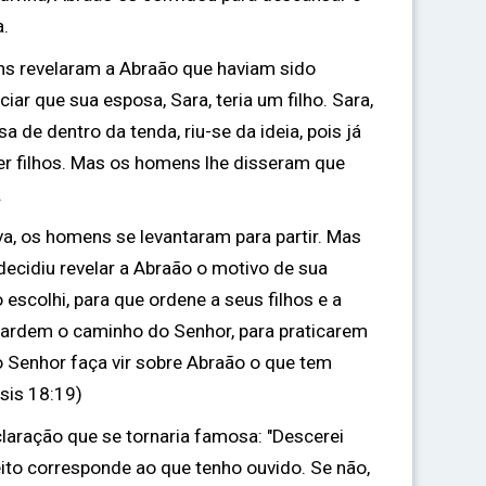
.
ns revelaram a Abraão que haviam sido
iar que sua esposa, Sara, teria um filho. Sara,
 de dentro da tenda, riu-se da ideia, pois já
ter filhos. Mas os homens lhe disseram que
.
va, os homens se levantaram para partir. Mas
 decidiu revelar a Abraão o motivo de sua
o escolhi, para que ordene a seus filhos e a
uardem o caminho do Senhor, para praticarem
e o Senhor faça vir sobre Abraão o que tem
esis 18:19)
claração que se tornaria famosa: "Descerei
eito corresponde ao que tenho ouvido. Se não,