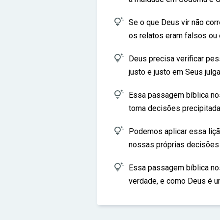

Se o que Deus vir não cor
os relatos eram falsos ou

Deus precisa verificar pe
justo e justo em Seus julg

Essa passagem bíblica nos
toma decisões precipitada

Podemos aplicar essa liç
nossas próprias decisões 

Essa passagem bíblica nos
verdade, e como Deus é um