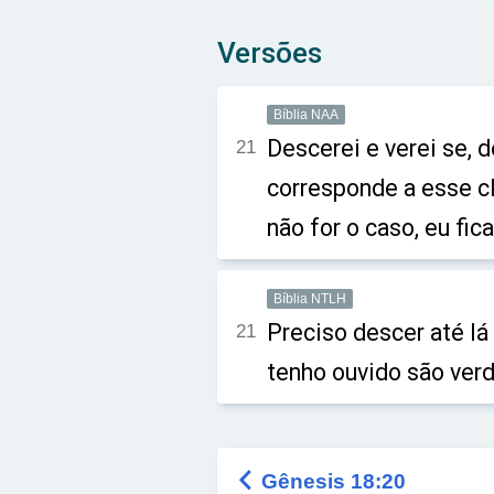
Versões
Bíblia NAA
Descerei e verei se, 
21
corresponde a esse cl
não for o caso, eu fic
Bíblia NTLH
Preciso descer até lá
21
tenho ouvido são verd

Gênesis 18:20