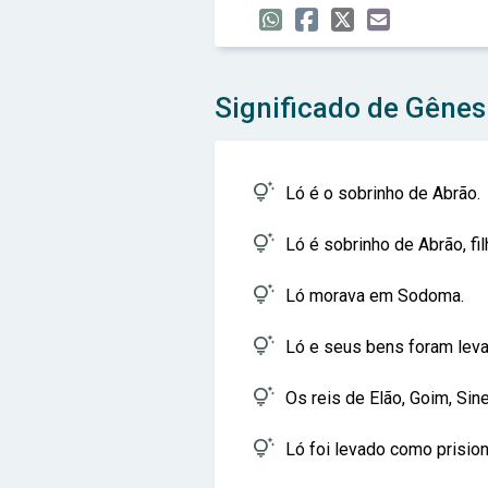
Significado de Gênes

Ló é o sobrinho de Abrão.

Ló é sobrinho de Abrão, fi

Ló morava em Sodoma.

Ló e seus bens foram levad

Os reis de Elão, Goim, Sin

Ló foi levado como prision