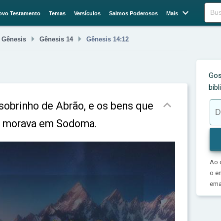

Buscar
ovo Testamento
Temas
Versículos
Salmos Poderosos
Mais



Gênesis
Gênesis 14
Gênesis 14:12
Gos
bíb

obrinho de Abrão, e os bens que
ue morava em Sodoma.
Ao 
o e
emai