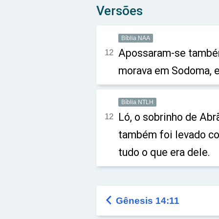
Versões
Bíblia NAA
Apossaram-se também
12
morava em Sodoma, e 
Bíblia NTLH
Ló, o sobrinho de Abr
12
também foi levado co
tudo o que era dele.

Gênesis 14:11