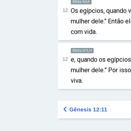
Bíblia NAA
Os egípcios, quando v
12
mulher dele." Então e
com vida.
Bíblia NTLH
e, quando os egípcios 
12
mulher dele.” Por iss
viva.

Gênesis 12:11