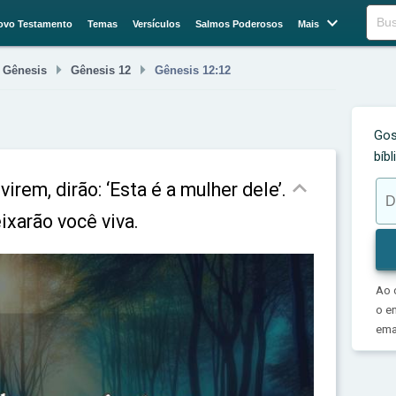

Buscar
ovo Testamento
Temas
Versículos
Salmos Poderosos
Mais



Gênesis
Gênesis 12
Gênesis 12:12
Gos
bíb

irem, dirão: ‘Esta é a mulher dele’.
ixarão você viva.
Ao 
o e
emai