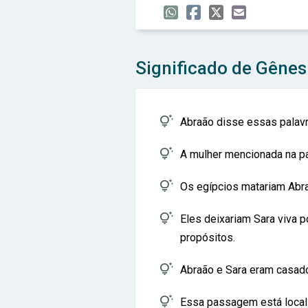
Significado de Gênes

Abraão disse essas palavr

A mulher mencionada na p

Os egípcios matariam Abr

Eles deixariam Sara viva 
propósitos.

Abraão e Sara eram casad

Essa passagem está local