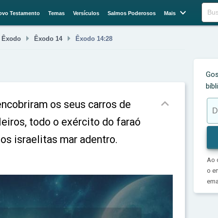

Buscar
ovo Testamento
Temas
Versículos
Salmos Poderosos
Mais



Êxodo
Êxodo 14
Êxodo 14:28
Gos
bíb

encobriram os seus carros de
eiros, todo o exército do faraó
os israelitas mar adentro.
Ao 
o e
emai