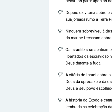
deixá-los partir após as d

Depois da vitória sobre o e
sua jornada rumo à Terra P

Ninguém sobreviveu à dest
do mar se fecharam sobre 

Os israelitas se sentiram 
libertados da escravidão n
Deus durante a fuga.

A vitória de Israel sobre 
Deus da opressão e da esc
Deus e seu povo escolhid

A história do Êxodo é centr
lembrada na celebração da 