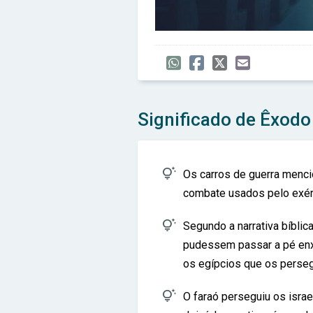
Significado de Êxodo

Os carros de guerra menc
combate usados pelo exérc

Segundo a narrativa bíblica
pudessem passar a pé enx
os egípcios que os perse

O faraó perseguiu os isra