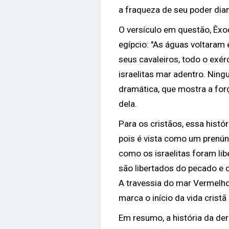
a fraqueza de seu poder dian
O versículo em questão, Êxo
egípcio: "As águas voltaram 
seus cavaleiros, todo o exér
israelitas mar adentro. Nin
dramática, que mostra a for
dela.
Para os cristãos, essa histó
pois é vista como um prenún
como os israelitas foram lib
são libertados do pecado e 
A travessia do mar Vermelh
marca o início da vida crist
Em resumo, a história da de