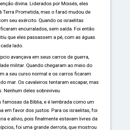
venção divina. Liderados por Moisés, eles
à Terra Prometida, mas o faraó mudou de
 com seu exército. Quando os israelitas
icaram encurralados, sem saída. Foi então
itiu que eles passassem a pé, com as águas
cada lado.
ípcio avançava em seus carros de guerra,
dade militar. Quando chegaram ao meio do
am a seu curso normal e os carros ficaram
do mar. Os cavaleiros tentaram escapar, mas
s. Nenhum deles sobreviveu.
s famosas da Bíblia, e é lembrada como um
a em favor dos justos. Para os israelitas, foi
 e alívio, pois finalmente estavam livres da
gípcios, foi uma grande derrota, que mostrou