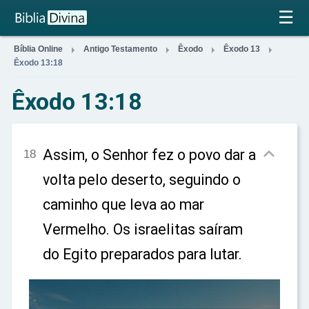
×
☰




Bíblia Online
Antigo Testamento
Êxodo
Êxodo 13
Êxodo 13:18
Êxodo 13:18

Assim, o Senhor fez o povo dar a
18
volta pelo deserto, seguindo o
caminho que leva ao mar
Vermelho. Os israelitas saíram
do Egito preparados para lutar.