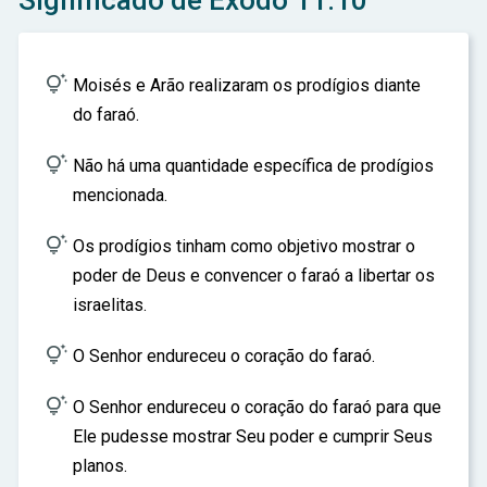
Significado de Êxodo 11:10
ar

Moisés e Arão realizaram os prodígios diante
do faraó.

Não há uma quantidade específica de prodígios
mencionada.

Os prodígios tinham como objetivo mostrar o
poder de Deus e convencer o faraó a libertar os
israelitas.

O Senhor endureceu o coração do faraó.

O Senhor endureceu o coração do faraó para que
Ele pudesse mostrar Seu poder e cumprir Seus
planos.