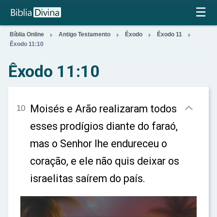
×
☰




Bíblia Online
Antigo Testamento
Êxodo
Êxodo 11
Êxodo 11:10
Êxodo 11:10

Moisés e Arão realizaram todos
10
esses prodígios diante do faraó,
mas o Senhor lhe endureceu o
coração, e ele não quis deixar os
israelitas saírem do país.