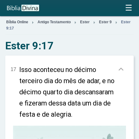
×
☰




Bíblia Online
Antigo Testamento
Ester
Ester 9
Ester
9:17
Ester 9:17

Isso aconteceu no décimo
17
terceiro dia do mês de adar, e no
décimo quarto dia descansaram
e fizeram dessa data um dia de
festa e de alegria.