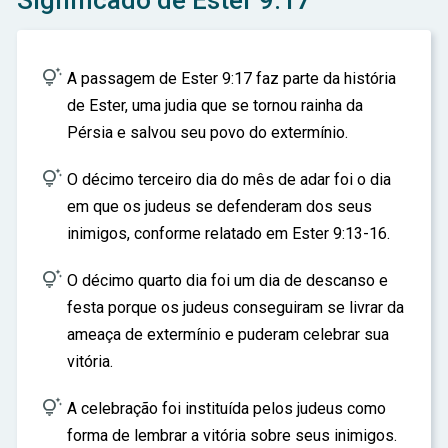
Significado de Ester 9:17
ar

A passagem de Ester 9:17 faz parte da história
de Ester, uma judia que se tornou rainha da
Pérsia e salvou seu povo do extermínio.

O décimo terceiro dia do mês de adar foi o dia
em que os judeus se defenderam dos seus
inimigos, conforme relatado em Ester 9:13-16.

O décimo quarto dia foi um dia de descanso e
festa porque os judeus conseguiram se livrar da
ameaça de extermínio e puderam celebrar sua
vitória.

A celebração foi instituída pelos judeus como
forma de lembrar a vitória sobre seus inimigos.