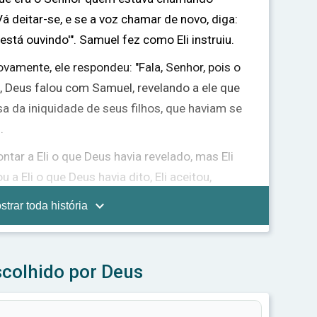
á deitar-se, e se a voz chamar de novo, diga:
 está ouvindo'". Samuel fez como Eli instruiu.
amente, ele respondeu: "Fala, Senhor, pois o
o, Deus falou com Samuel, revelando a ele que
usa da iniquidade de seus filhos, que haviam se
.
ar a Eli o que Deus havia revelado, mas Eli
 a Eli o que Deus havia dito, Eli aceitou,
 o que lhe parecer melhor".

strar toda história
cresceu e o Senhor estava com ele. Ele se
odo o Israel, desde Dã até Berseba, reconheceu
colhido por Deus.
scolhido por Deus
ina que Deus chama aqueles que estão
r a Sua voz. Mesmo sendo apenas um menino,