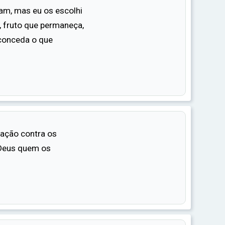
am, mas eu os escolhi
s para ser Seu profeta porque seu coração
, fruto que permaneça,
z de Deus. Ele não apenas ouviu, mas também
 conceda o que
sagem era difícil de transmitir.
o de alguém que foi escolhido por Deus e que
 e obediência. Ele nos mostra que Deus pode
ão importa nossa idade ou posição. O que
so coração para ouvir e obedecer à Sua voz.
ação contra os
 Deus quem os