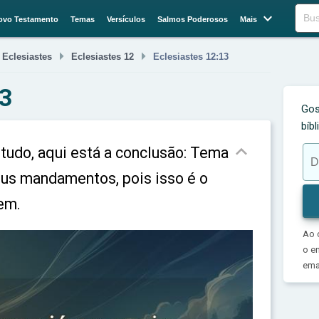

Buscar
ovo Testamento
Temas
Versículos
Salmos Poderosos
Mais



Eclesiastes
Eclesiastes 12
Eclesiastes 12:13
13
Gos
bíb

 tudo, aqui está a conclusão: Tema
eus mandamentos, pois isso é o
em.
Ao 
o e
emai