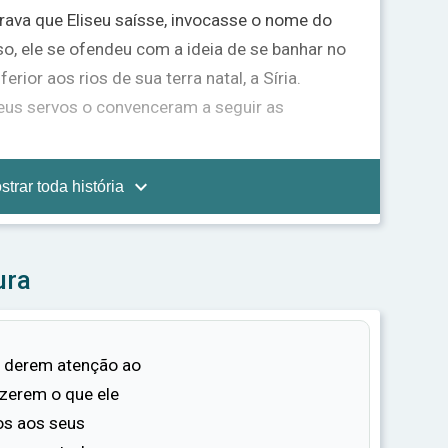
rava que Eliseu saísse, invocasse o nome do
so, ele se ofendeu com a ideia de se banhar no
erior aos rios de sua terra natal, a Síria.
eus servos o convenceram a seguir as
 rio Jordão e mergulhou sete vezes. Quando

strar toda história
vez, sua pele estava completamente curada -
a, sem qualquer sinal de lepra.
ilhado. Ele retornou à casa de Eliseu,
ura
tro Deus em toda a terra, exceto em Israel.
entes que trouxera, mas Eliseu recusou, dizendo
e Deus e não podia ser comprada.
s derem atenção ao
izerem o que ele
ir apenas ao Deus de Israel pelo resto de sua
os aos seus
um poderoso lembrete de que a cura verdadeira