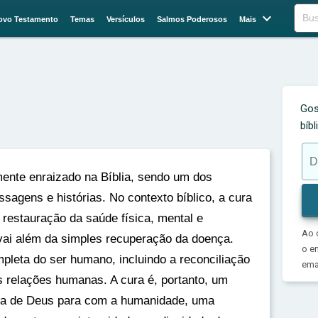

Buscar
ovo Testamento
Temas
Versículos
Salmos Poderosos
Mais
Gos
bíb
ente enraizado na Bíblia, sendo um dos
ssagens e histórias. No contexto bíblico, a cura
restauração da saúde física, mental e
Ao 
a vai além da simples recuperação da doença.
o e
pleta do ser humano, incluindo a reconciliação
emai
 relações humanas. A cura é, portanto, um
dia de Deus para com a humanidade, uma