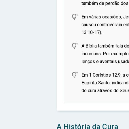
também de perdão dos 

Em várias ocasiões, Je
causou controvérsia ent
13:10-17).

A Bíblia também fala d
incomuns. Por exemplo,
lenços e aventais usad

Em 1 Coríntios 12:9, a 
Espírito Santo, indican
de cura através de Seu
A História da Cura