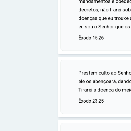
mandamentos e obedec
vem de Deus e que, muitas ve
decretos, não trarei s
cura.
doenças que eu trouxe s
eu sou o Senhor que os 
Êxodo 15:26
Prestem culto ao Senhor
ele os abençoará, dando
Tirarei a doença do mei
Êxodo 23:25