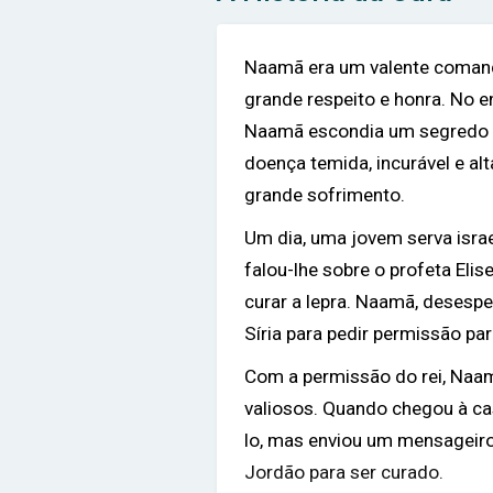
Naamã era um valente comanda
grande respeito e honra. No en
Naamã escondia um segredo do
doença temida, incurável e al
grande sofrimento.
Um dia, uma jovem serva isra
falou-lhe sobre o profeta Elis
curar a lepra. Naamã, desespe
Síria para pedir permissão para
Com a permissão do rei, Naamã
valiosos. Quando chegou à cas
lo, mas enviou um mensageiro 
Jordão para ser curado.