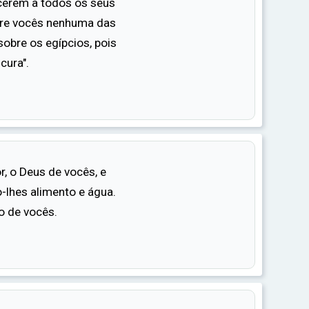
erem a todos os seus
zes, é preciso humildade para receber essa
obre vocês nenhuma das
obre os egípcios, pois
cura".
, o Deus de vocês, e
-lhes alimento e água.
o de vocês.