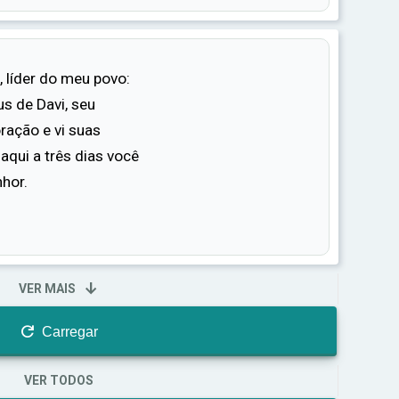
, líder do meu povo:
us de Davi, seu
ração e vi suas
Daqui a três dias você
hor.

VER MAIS

Carregar
VER TODOS