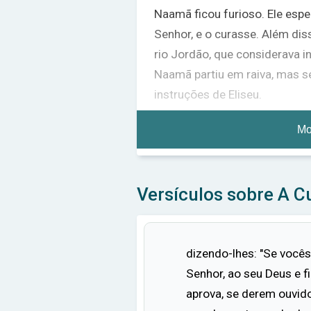
Naamã ficou furioso. Ele espe
Senhor, e o curasse. Além dis
rio Jordão, que considerava inf
Naamã partiu em raiva, mas s
instruções de Eliseu.
Relutantemente, Naamã foi ao
Mo
emergiu da água pela sétima 
era como a pele de uma crianç
Naamã ficou maravilhado e hum
Versículos sobre A C
reconhecendo que não havia ou
Ele ofereceu a Eliseu os pres
que a cura era um presente d
dizendo-lhes: "Se você
Senhor, ao seu Deus e f
Naamã partiu, prometendo serv
aprova, se derem ouvid
vida. A história de Naamã é 