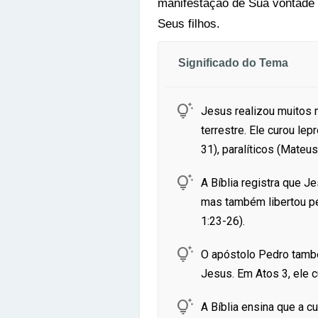
manifestação de Sua vontade d
Seus filhos.
Significado do Tema

Jesus realizou muitos m
terrestre. Ele curou le
31), paralíticos (Mateus

A Bíblia registra que J
mas também libertou p
1:23-26).

O apóstolo Pedro tamb
Jesus. Em Atos 3, ele

A Bíblia ensina que a 