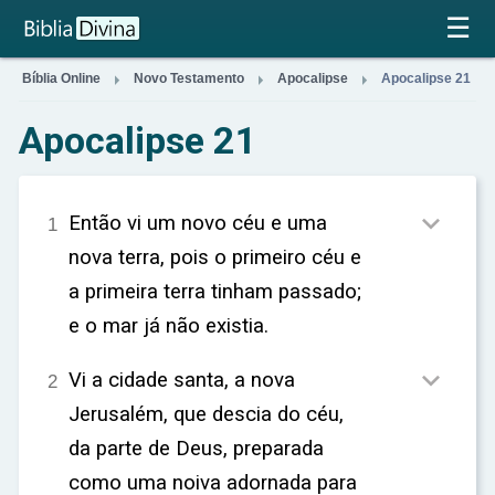
×
☰



Bíblia Online
Novo Testamento
Apocalipse
Apocalipse 21
Apocalipse 21

Então vi um novo céu e uma
1
nova terra, pois o primeiro céu e
a primeira terra tinham passado;
e o mar já não existia.

Vi a cidade santa, a nova
2
Jerusalém, que descia do céu,
da parte de Deus, preparada
como uma noiva adornada para