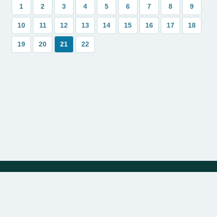
1
2
3
4
5
6
7
8
9
10
11
12
13
14
15
16
17
18
19
20
21
22
Política de Privacidade
Sobre
Contato
© 2024 | bibliadivina.com.br