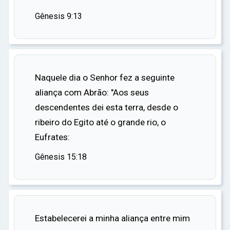
terra com um dilúvio.
Gênesis 9:13
Como sinal de sua aliança, Deus criou o arco-
íris. Cada vez que o arco-íris aparece no céu, é
um lembrete da promessa de Deus e da aliança
que fez com Noé. A história de Noé e sua
Naquele dia o Senhor fez a seguinte
aliança com Deus é uma história de fé,
aliança com Abrão: "Aos seus
obediência e a promessa de Deus de preservar a
descendentes dei esta terra, desde o
vida na terra.
ribeiro do Egito até o grande rio, o
Eufrates:
Gênesis 15:18
Estabelecerei a minha aliança entre mim