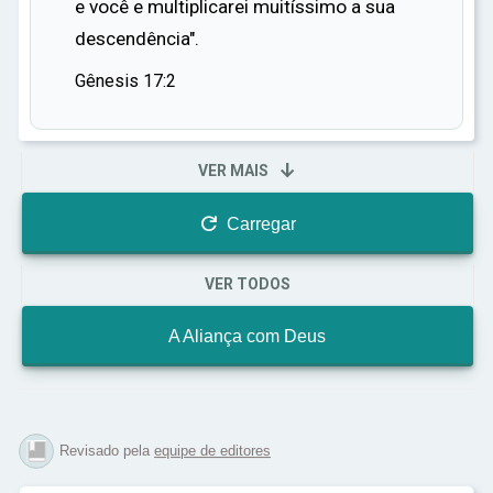
e você e multiplicarei muitíssimo a sua
descendência".
Gênesis 17:2

VER MAIS

Carregar
VER TODOS
A Aliança com Deus
Revisado pela
equipe de editores