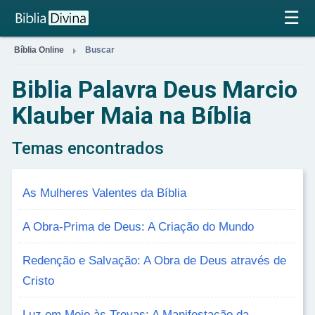
×
☰

Bíblia Online
Buscar
Biblia Palavra Deus Marcio
Klauber Maia na Bíblia
Temas encontrados
As Mulheres Valentes da Bíblia
A Obra-Prima de Deus: A Criação do Mundo
Redenção e Salvação: A Obra de Deus através de
Cristo
Luz em Meio às Trevas: A Manifestação da