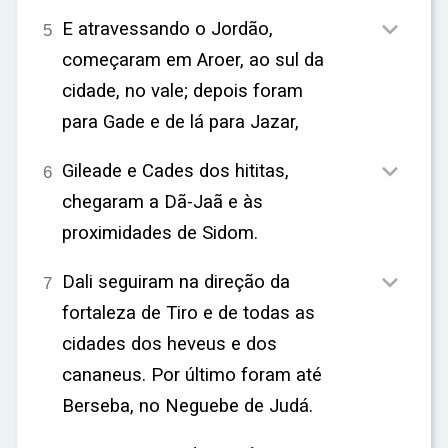
ar

E atravessando o Jordão,
5
começaram em Aroer, ao sul da
cidade, no vale; depois foram
para Gade e de lá para Jazar,

Gileade e Cades dos hititas,
6
chegaram a Dã-Jaã e às
proximidades de Sidom.

Dali seguiram na direção da
7
fortaleza de Tiro e de todas as
cidades dos heveus e dos
cananeus. Por último foram até
Berseba, no Neguebe de Judá.