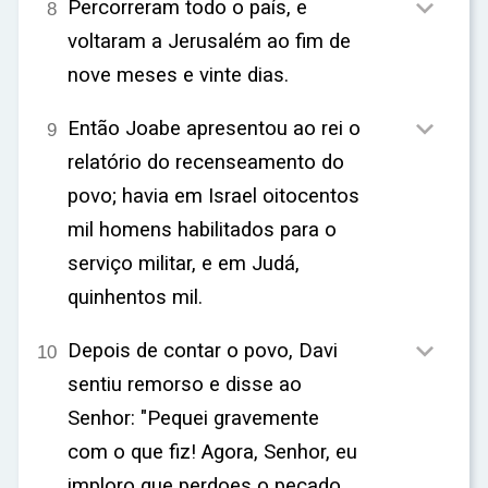

Percorreram todo o país, e
8
voltaram a Jerusalém ao fim de
nove meses e vinte dias.

Então Joabe apresentou ao rei o
9
relatório do recenseamento do
povo; havia em Israel oitocentos
mil homens habilitados para o
serviço militar, e em Judá,
quinhentos mil.

Depois de contar o povo, Davi
10
sentiu remorso e disse ao
Senhor: "Pequei gravemente
com o que fiz! Agora, Senhor, eu
imploro que perdoes o pecado