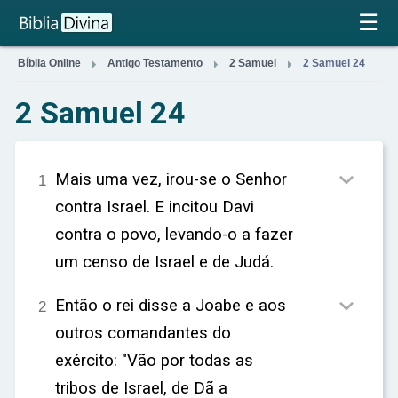
×
☰



Bíblia Online
Antigo Testamento
2 Samuel
2 Samuel 24
2 Samuel 24

Mais uma vez, irou-se o Senhor
1
contra Israel. E incitou Davi
contra o povo, levando-o a fazer
um censo de Israel e de Judá.

Então o rei disse a Joabe e aos
2
outros comandantes do
exército: "Vão por todas as
tribos de Israel, de Dã a