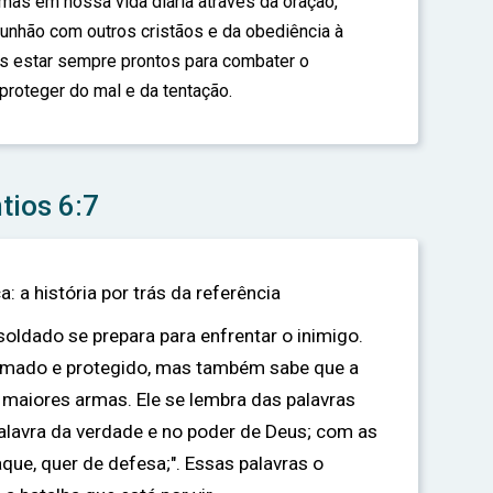
as em nossa vida diária através da oração,
omunhão com outros cristãos e da obediência à
 estar sempre prontos para combater o
 proteger do mal e da tentação.
tios 6:7
a: a história por trás da referência
oldado se prepara para enfrentar o inimigo.
armado e protegido, mas também sabe que a
 maiores armas. Ele se lembra das palavras
palavra da verdade e no poder de Deus; com as
aque, quer de defesa;". Essas palavras o