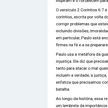
inspiram e o fortalecem para 
O versículo 2 Coríntios 6:7 
coríntios, escrita por volta 
corrigir problemas que esta
incluindo divisões, imoralid
em particular, Paulo está e
firmes na fé e a se preparar
Paulo usa a metáfora da guer
injustiça. Ele diz que preci
tanto para atacar o mal qua
incluem a verdade, a justiça
enfatiza que precisamos con
batalha.
Ao longo da história, essa r
um lembrete da importância 