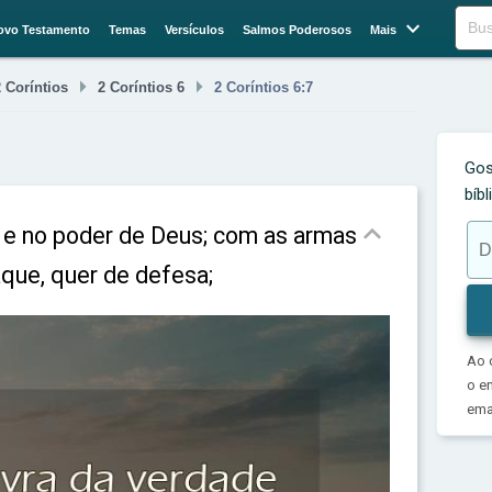

Buscar
ovo Testamento
Temas
Versículos
Salmos Poderosos
Mais


2 Coríntios
2 Coríntios 6
2 Coríntios 6:7
Gos
bíb

e e no poder de Deus; com as armas
aque, quer de defesa;
Ao 
o e
emai