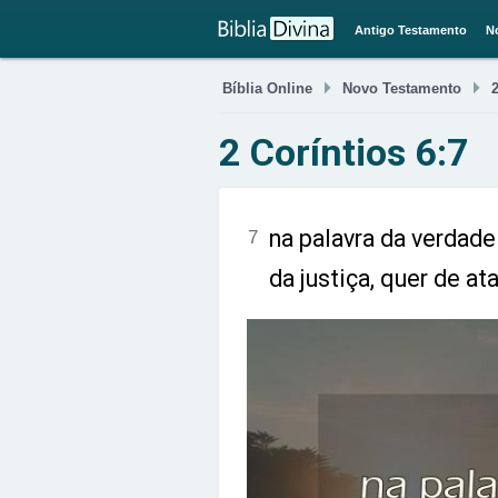
Antigo Testamento
N


Bíblia Online
Novo Testamento
2 Coríntios 6:7
na palavra da verdad
7
da justiça, quer de at