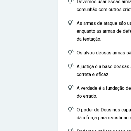

Devemos usar essas armas a
comunhão com outros crist

As armas de ataque são us
enquanto as armas de def
da tentação.

Os alvos dessas armas são 

A justiça é a base dessas
correta e eficaz.

A verdade é a fundação de
do errado.

O poder de Deus nos capac
dá a força para resistir ao 