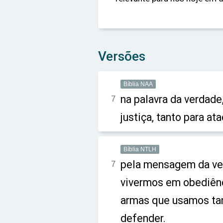
Versões
Bíblia NAA
na palavra da verdade
7
justiça, tanto para a
Bíblia NTLH
pela mensagem da ver
7
vivermos em obediênc
armas que usamos tan
defender.