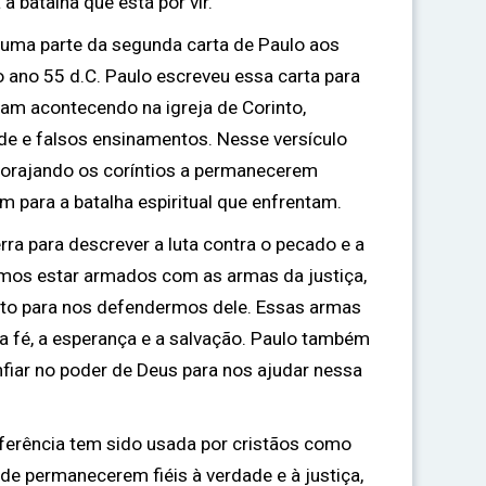
a batalha que está por vir.
é uma parte da segunda carta de Paulo aos
do ano 55 d.C. Paulo escreveu essa carta para
vam acontecendo na igreja de Corinto,
ade e falsos ensinamentos. Nesse versículo
ncorajando os coríntios a permanecerem
em para a batalha espiritual que enfrentam.
ra para descrever a luta contra o pecado e a
samos estar armados com as armas da justiça,
nto para nos defendermos dele. Essas armas
, a fé, a esperança e a salvação. Paulo também
fiar no poder de Deus para nos ajudar nessa
eferência tem sido usada por cristãos como
de permanecerem fiéis à verdade e à justiça,