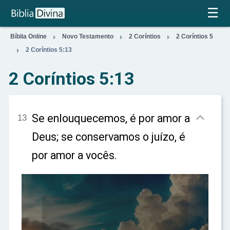
×
☰



Bíblia Online
Novo Testamento
2 Coríntios
2 Coríntios 5

2 Coríntios 5:13
2 Coríntios 5:13

Se enlouquecemos, é por amor a
13
Deus; se conservamos o juízo, é
por amor a vocês.