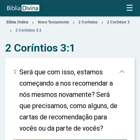
×
☰



Bíblia Online
Novo Testamento
2 Coríntios
2 Coríntios 3

2 Coríntios 3:1
2 Coríntios 3:1

Será que com isso, estamos
1
começando a nos recomendar a
nós mesmos novamente? Será
que precisamos, como alguns, de
cartas de recomendação para
vocês ou da parte de vocês?